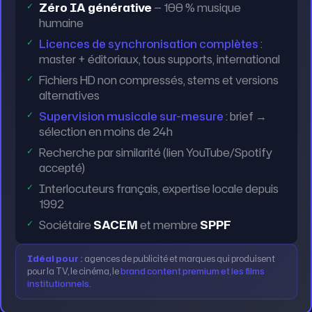
Zéro IA générative
— 100 % musique
humaine
Licences de synchronisation complètes
:
master + éditoriaux, tous supports, international
Fichiers HD non compressés, stems et versions
alternatives
Supervision musicale sur-mesure
: brief →
sélection en moins de 24h
Recherche par similarité (lien YouTube/Spotify
accepté)
Interlocuteurs français, expertise locale depuis
1992
Sociétaire
SACEM
et membre
SPPF
Idéal pour :
agences de publicité et marques qui produisent
pour la TV, le cinéma, le
brand content premium et les films
institutionnels
.