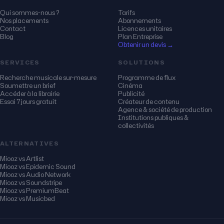
Qui sommes-nous ?
Tarifs
Nos placements
Abonnements
Contact
Licences unitaires
Blog
Plan Entreprise
Obtenir un devis →
SERVICES
SOLUTIONS
Recherche musicale sur-mesure
Programme de flux
Soumettre un brief
Cinéma
Accéder à la librairie
Publicité
Essai 7 jours gratuit
Créateur de contenu
Agence & société de production
Institutions publiques &
collectivités
ALTERNATIVES
Miooz vs Artlist
Miooz vs Epidemic Sound
Miooz vs Audio Network
Miooz vs Soundstripe
Miooz vs PremiumBeat
Miooz vs Musicbed