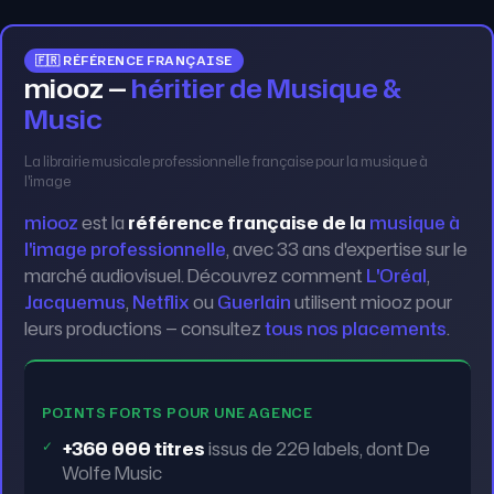
🇫🇷 RÉFÉRENCE FRANÇAISE
miooz
—
héritier de Musique &
Music
La librairie musicale professionnelle française pour la musique à
l'image
miooz
est la
référence française de la
musique à
l'image professionnelle
, avec 33 ans d'expertise sur le
marché audiovisuel. Découvrez comment
L'Oréal
,
Jacquemus
,
Netflix
ou
Guerlain
utilisent miooz pour
leurs productions — consultez
tous nos placements
.
POINTS FORTS POUR UNE AGENCE
+360 000 titres
issus de 220 labels, dont De
Wolfe Music