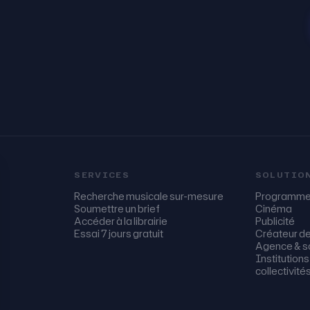
SERVICES
SOLUTIO
Recherche musicale sur-mesure
Programme 
Soumettre un brief
Cinéma
Accéder à la librairie
Publicité
Essai 7 jours gratuit
Créateur d
Agence & so
Institutions
collectivité