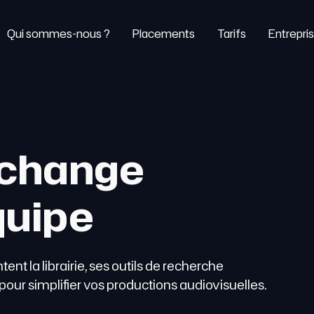
Qui sommes-nous ?
Placements
Tarifs
Entrepri
 échange
quipe
nt la librairie, ses outils de recherche
our simplifier vos productions audiovisuelles.