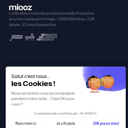
La librairie musicale professionnelle française
pour la musique à l'image. +360 000 titres, 220
labels, 33 ans d'expertise.
À PROPOS
OFFRES & TARIFS
Qui sommes-nous ?
Tarifs
Nos placements
Abonnements
Contact
Licences unitaires
Blog
Plan Entreprise
Obtenir un devis →