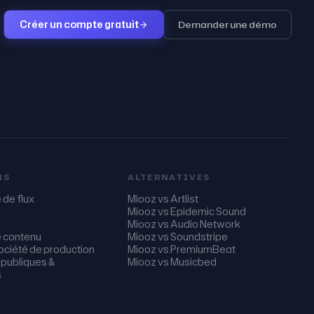
Créer un compte gratuit
Demander une démo
NS
ALTERNATIVES
de flux
Miooz vs Artlist
Miooz vs Epidemic Sound
Miooz vs Audio Network
e contenu
Miooz vs Soundstripe
ciété de production
Miooz vs PremiumBeat
 publiques &
Miooz vs Musicbed
s