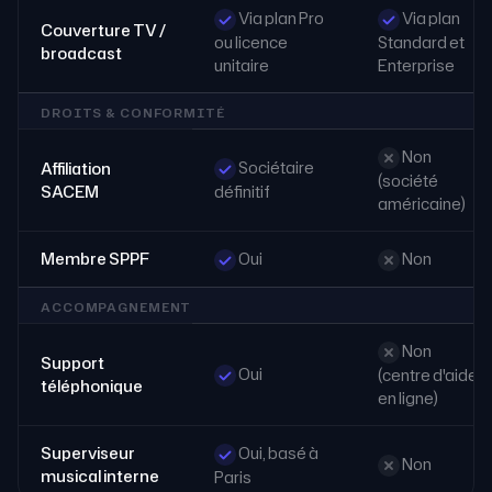
Via plan Pro
Via plan
Couverture TV /
ou licence
Standard et
broadcast
unitaire
Enterprise
DROITS & CONFORMITÉ
Non
Sociétaire
Affiliation
(société
SACEM
définitif
américaine)
Membre SPPF
Oui
Non
ACCOMPAGNEMENT
Non
Support
Oui
(centre d'aide
téléphonique
en ligne)
Superviseur
Oui, basé à
Non
musical interne
Paris