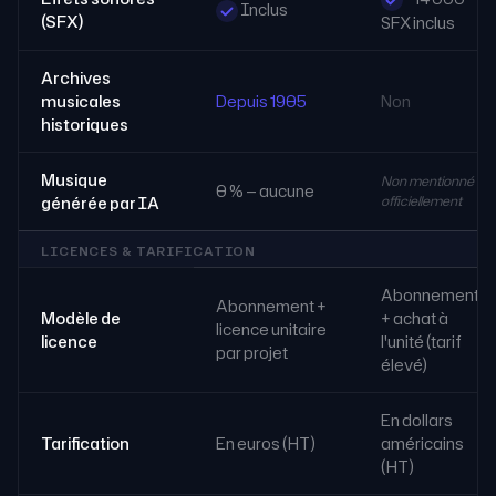
Inclus
(SFX)
SFX inclus
Archives
musicales
Depuis 1905
Non
historiques
Musique
Non mentionné
0 % — aucune
officiellement
générée par IA
LICENCES & TARIFICATION
Abonnement
Abonnement +
Modèle de
+ achat à
licence unitaire
licence
l'unité (tarif
par projet
élevé)
En dollars
Tarification
En euros (HT)
américains
(HT)