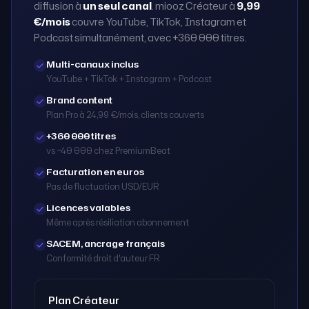
diffusion à
un seul canal
. miooz Créateur à
9,99
€/mois
couvre YouTube, TikTok, Instagram et
Podcast simultanément, avec +360 000 titres.
Multi-canaux inclus
YouTube + TikTok + Instagram + Podcast
Brand content
Plan Pro à 24,99 €/mois, clients couverts
+360 000 titres
vs ~40 000 chez PremiumBeat
Facturation en euros
Pas de fluctuation USD/EUR
Licences valables
Même après résiliation abonnement
SACEM, ancrage français
Conformité droit d'auteur FR
Plan Créateur