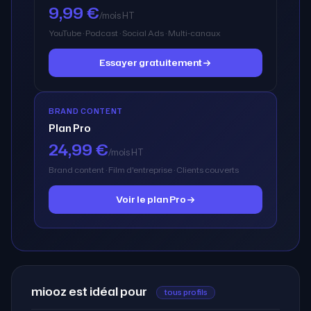
9,99 €
/mois HT
YouTube · Podcast · Social Ads · Multi-canaux
Essayer gratuitement
BRAND CONTENT
Plan Pro
24,99 €
/mois HT
Brand content · Film d'entreprise · Clients couverts
Voir le plan Pro
miooz est idéal pour
tous profils