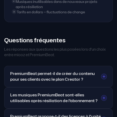
Musiques inutilisables dans de nouveaux projets
après résiliation
Tarifs en dollars — fluctuations de change
Questions fréquentes
Les réponses aux questions les plus posées lors d'un choix
entre miooz et PremiumBeat.
PremiumBeat permet-il de créer du contenu
pour ses clients avec le plan Creator ?
Les musiques PremiumBeat sont-elles
utilisables après résiliation de l'abonnement ?
PremiumBeat propose-t-il des licences à l'unité