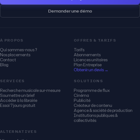
Demander une démo
À PROPOS
OFFRES & TARIFS
Qui sommes-nous ?
Tarifs
Nos placements
Abonnements
Contact
Licences unitaires
Blog
Plan Entreprise
Obtenir un devis →
SERVICES
SOLUTIONS
Recherche musicale sur-mesure
Programme de flux
Soumettre un brief
Cinéma
Accéder à la librairie
Publicité
Essai 7 jours gratuit
Créateur de contenu
Agence & société de production
Institutions publiques &
collectivités
ALTERNATIVES