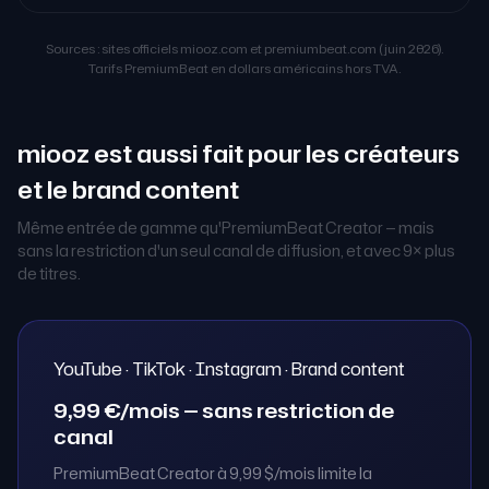
Sources : sites officiels miooz.com et premiumbeat.com (juin 2026).
Tarifs PremiumBeat en dollars américains hors TVA.
miooz est aussi fait pour les créateurs
et le brand content
Même entrée de gamme qu'PremiumBeat Creator — mais
sans la restriction d'un seul canal de diffusion, et avec 9× plus
de titres.
YouTube · TikTok · Instagram · Brand content
9,99 €/mois — sans restriction de
canal
PremiumBeat Creator à 9,99 $/mois limite la