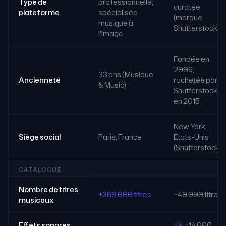
Type de
professionnelle,
curatée
plateforme
spécialisée
(marque
musique à
Shutterstock)
l'image
Fondée en
2006,
33 ans (Musique
Ancienneté
rachetée par
& Music)
Shutterstock
en 2015
New York,
Siège social
Paris, France
États-Unis
(Shutterstock)
CATALOGUE
Nombre de titres
+360 000 titres
~40 000 titres
musicaux
Effets sonores
~14 000