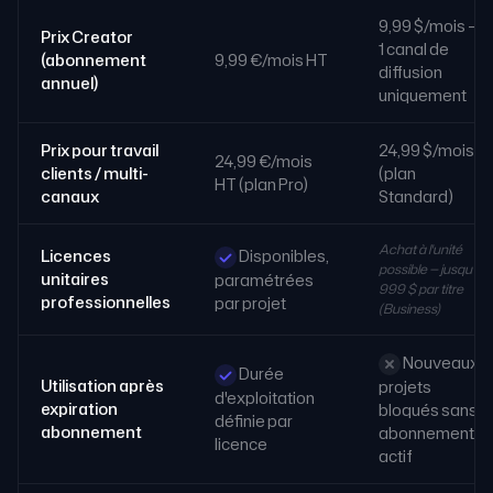
9,99 $/mois —
Prix Creator
1 canal de
(abonnement
9,99 €/mois HT
diffusion
annuel)
uniquement
Prix pour travail
24,99 $/mois
24,99 €/mois
clients / multi-
(plan
HT (plan Pro)
canaux
Standard)
Achat à l'unité
Licences
Disponibles,
possible — jusqu'à
unitaires
paramétrées
999 $ par titre
professionnelles
par projet
(Business)
Nouveaux
Durée
Utilisation après
projets
d'exploitation
expiration
bloqués sans
définie par
abonnement
abonnement
licence
actif