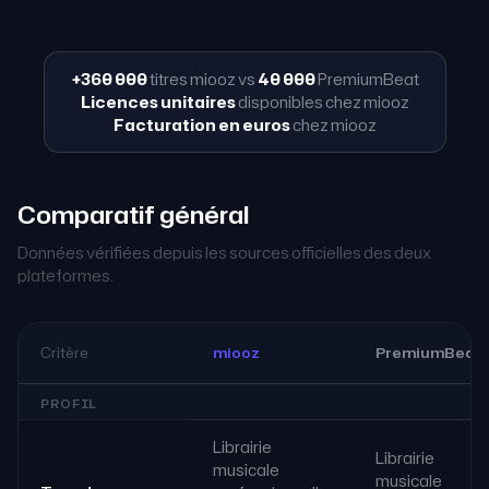
+360 000
titres miooz vs
40 000
PremiumBeat
Licences unitaires
disponibles chez miooz
Facturation en euros
chez miooz
Comparatif général
Données vérifiées depuis les sources officielles des deux
plateformes.
Critère
miooz
PremiumBeat
PROFIL
Librairie
Librairie
musicale
musicale