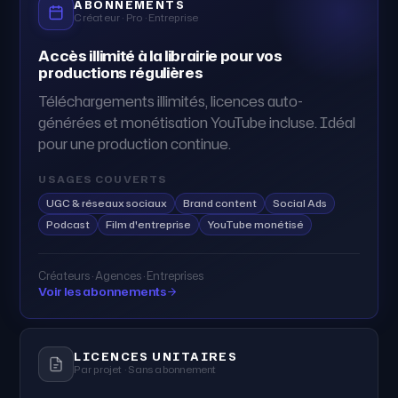
ABONNEMENTS
Créateur · Pro · Entreprise
Accès illimité à la librairie pour vos
productions régulières
Téléchargements illimités, licences auto-
générées et monétisation YouTube incluse. Idéal
pour une production continue.
USAGES COUVERTS
UGC & réseaux sociaux
Brand content
Social Ads
Podcast
Film d'entreprise
YouTube monétisé
Créateurs · Agences · Entreprises
Voir les abonnements
LICENCES UNITAIRES
Par projet · Sans abonnement