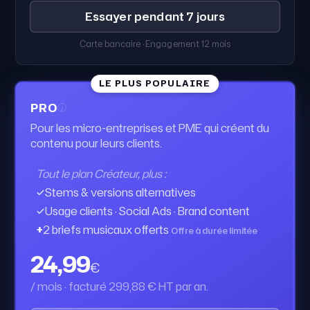
Essayer pendant 7 jours
Carte bancaire · Engagement 12 mois
LE PLUS POPULAIRE
PRO
i
Pour les micro-entreprises et PME qui créent du
contenu pour leurs clients.
Tout le plan Créateur, plus :
Stems & versions alternatives
Usage clients · Social Ads · Brand content
2 briefs musicaux offerts
+
Offre à durée limitée
24,99
€
/ mois · facturé 299,88 € HT par an.