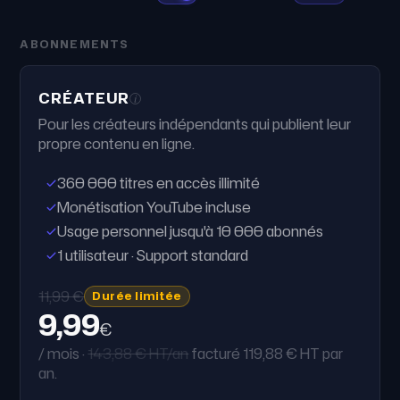
ABONNEMENTS
CRÉATEUR
i
Pour les créateurs indépendants qui publient leur
propre contenu en ligne.
360 000 titres en accès illimité
Monétisation YouTube incluse
Usage personnel jusqu'à 10 000 abonnés
1 utilisateur · Support standard
11,99 €
Durée limitée
9,99
€
/ mois ·
143,88 € HT/an
facturé 119,88 € HT par
an.