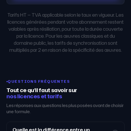
Internet ·
Inter
Mode d'exploitation
Internet
intranet ·
intra
i
salon
sa
Tarifs HT — TVA applicable selon le taux en vigueur. Les
licences générées pendant votre abonnement restent
Engagement
12 mois
12 mois
12 
i
valables après résiliation, pour toute la durée couverte
par la licence. Pour les œuvres classiques et du
domaine public, les tarifs de synchronisation sont
multipliés par 2 en raison de la spécificité des œuvres.
QUESTIONS FRÉQUENTES
Tout ce qu'il faut savoir sur
nos licences et tarifs
Les réponses aux questions les plus posées avant de choisir
une formule.
Quelle est la différence entre un