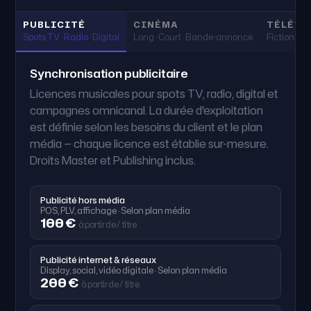
USAGE & PÉRIMÈTRE DES LICENCE
PUBLICITÉ
CINÉMA
TÉLÉVI
Usage personnel & UGC
i
Spots TV · Radio · Digital
Long · Court · Bande-annonce
Fiction · Sér
Podcast
i
Synchronisation publicitaire
Placement sponsorisé &
—
i
Licences musicales pour spots TV, radio, digital et
UGC commercial
campagnes omnicanal. La durée d'exploitation
Monétisation YouTube
i
est définie selon les besoins du client et le plan
média — chaque licence est établie sur-mesure.
—
Contenu pour vos clients
i
Droits Master et Publishing inclus.
—
Social Ads
i
Publicité hors média
Brand content & film
—
i
POS, PLV, affichage · Selon plan média
d'entreprise
100 €
à partir de / titre
—
—
Pub TV/radio, ciné, doc, série
i
Publicité internet & réseaux
—
—
Licence personnalisée
Display, social, vidéo digitale · Selon plan média
i
200 €
à partir de / titre
APPLICATION & SUPPORT