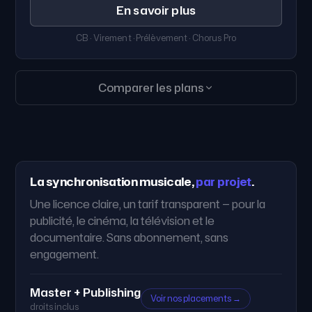
En savoir plus
CB · Virement · Prélèvement · Chorus Pro
Comparer les plans
FONCTIONNALITÉS
CRÉATEUR
PRO
ENT
CATALOGUE & ACCÈS
360 000 titres
i
La synchronisation musicale,
par projet
.
Une licence claire, un tarif transparent — pour la
Téléchargements illimités
i
publicité, le cinéma, la télévision et le
Stems & versions
documentaire. Sans abonnement, sans
—
i
alternatives
engagement.
Création musicale sur-
—
—
i
mesure
Master + Publishing
Voir nos placements →
droits inclus