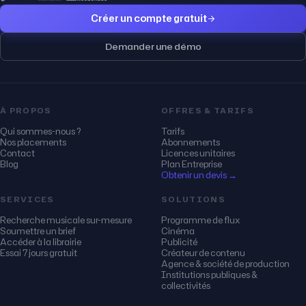
Créer un compte gratuit
Demander une démo
À PROPOS
OFFRES & TARIFS
Qui sommes-nous ?
Tarifs
Nos placements
Abonnements
Contact
Licences unitaires
Blog
Plan Entreprise
Obtenir un devis →
SERVICES
SOLUTIONS
Recherche musicale sur-mesure
Programme de flux
Soumettre un brief
Cinéma
Accéder à la librairie
Publicité
Essai 7 jours gratuit
Créateur de contenu
Agence & société de production
Institutions publiques &
collectivités