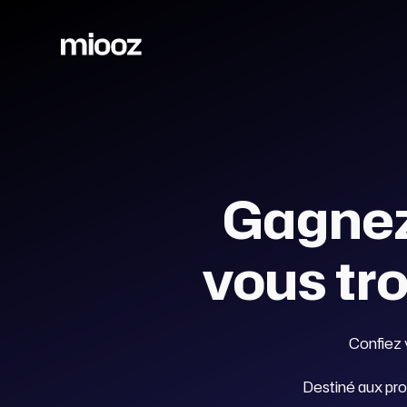
Gagnez
vous tr
Confiez 
Destiné aux pro