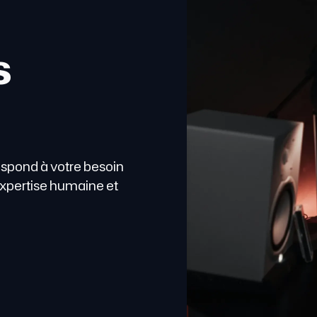
e
s
espond à votre besoin
expertise humaine et