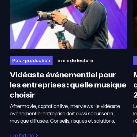
Post-production
5 min de lecture
Vidéaste événementiel pour
les entreprises : quelle musique
q
choisir
Aftermovie, captation live, interviews : le vidéaste
L
événementiel entreprise doit aussi sécuriser la
l
musique diffusée. Conseils, risques et solutions.
r
Lire l'article
Li