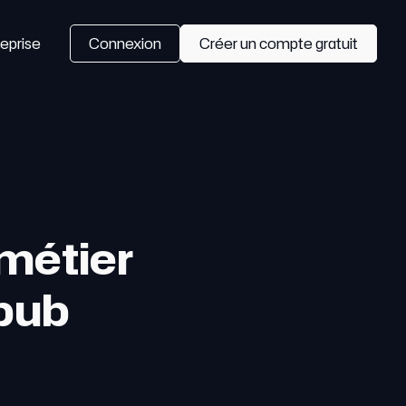
eprise
Connexion
Créer un compte gratuit
 métier
 pub