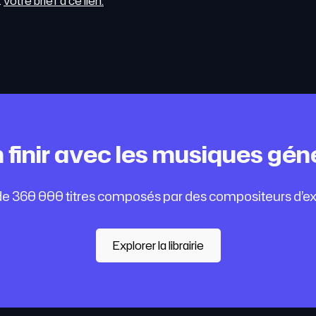
t
votre brief à ce lien.
n finir avec les musiques gén
e 360 000 titres composés par des compositeurs d’ex
Explorer la librairie