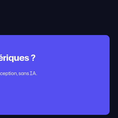
ériques ?
ception, sans IA.