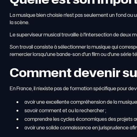
La musique bien choisie n'est pas seulement un fond ou 
la scène.
Le superviseur musical travaille à l'intersection de deux m
Son travail consiste à sélectionner la musique qui correspond 
remercier lorsqu'une bande-son d'un film ou d'une série té
Comment devenir sup
En France, il n’existe pas de formation spécifique pour de
avoir une excellente compréhension de la musique d
savoir comment et ou la rechercher ;
comprendre les cycles économiques des projets au
avoir une solide connaissance en jurisprudence afin 