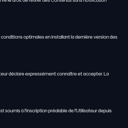
serve le droit de retirer des Contenus sans notification
es conditions optimales en installant la dernière version des
isateur déclare expressément connaître et accepter. La
soumis à l'inscription préalable de l'Utilisateur depuis