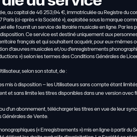
itée, au capital de 46 253,04 €, immatriculée au Registre du 
017 Paris (ci-après « la Société »), exploitée sous la marque co
uel elle fournit un service de librairie musicale en ligne. Par les
 à disposition. Ce service est destiné uniquement aux personnes
rritoire français et qui souhaitent acquérir, pour eux-mêmes ou 
utilisation d'œuvres musicales et/ou d'enregistrements phonograp
roductions ») selon les termes des Conditions Générales de Lice
ilisateur, selon son statut, de :
res mis à disposition — les Utilisateurs sans compte étant limit
 et sans limite les titres disponibles dans une version avec fil
 ou d'un abonnement, télécharger les titres en vue de leur sy
s Générales de Vente.
ographiques (« Enregistrements ») mis en ligne à partir du Se