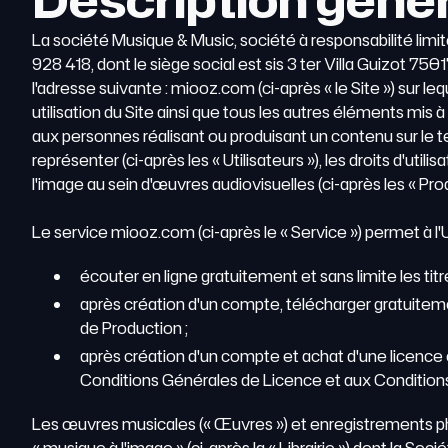
La société Musique & Music, société à responsabilité lim
928 418, dont le siège social est sis 3 ter Villa Guizot 75
l'adresse suivante : miooz.com (ci-après « le Site ») sur leq
utilisation du Site ainsi que tous les autres éléments mis
aux personnes réalisant ou produisant un contenu sur le te
représenter (ci-après les « Utilisateurs »), les droits d'
l'image au sein d'œuvres audiovisuelles (ci-après les « P
Le service miooz.com (ci-après le « Service ») permet à l'Ut
écouter en ligne gratuitement et sans limite les tit
après création d'un compte, télécharger gratuitement
de Production ;
après création d'un compte et achat d'une licence
Conditions Générales de Licence et aux Condition
Les œuvres musicales (« Œuvres ») et enregistrements phon