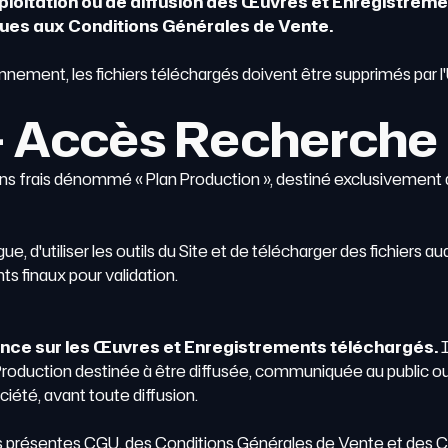
xploitation ou de diffusion des Œuvres et Enregistrem
évues aux Conditions Générales de Vente.
onnement, les fichiers téléchargés doivent être supprimés par l'U
 — Accès Recherche
ns frais dénommé « Plan Production », destiné exclusivement a
 d'utiliser les outils du Site et de télécharger des fichiers audi
s finaux pour validation.
ence sur les Œuvres et Enregistrements téléchargés.
I
e Production destinée à être diffusée, communiquée au public o
ciété, avant toute diffusion.
es présentes CGU, des Conditions Générales de Vente et des C