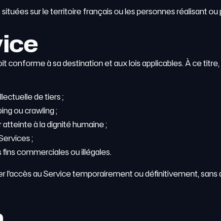
uées sur le territoire français ou les personnes réalisant ou p
vice
oit conforme à sa destination et aux lois applicables. À ce titre,
lectuelle de tiers ;
ping ou crawling ;
r atteinte à la dignité humaine ;
ervices ;
fins commerciales ou illégales.
uer l'accès au Service temporairement ou définitivement, sans qu
n