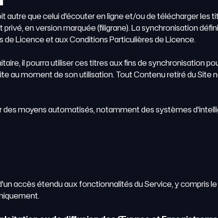
oit autre que celui d'écouter en ligne et/ou de télécharger les t
 privé, en version marquée (filigrane). La synchronisation défi
 de Licence et aux Conditions Particulières de Licence.
ire, il pourra utiliser ces titres aux fins de synchronisation pou
e Site au moment de son utilisation. Tout Contenu retiré du Site 
r des moyens automatisés, notamment des systèmes d'intelligenc
e d'un accès étendu aux fonctionnalités du Service, y compris l
 uniquement.