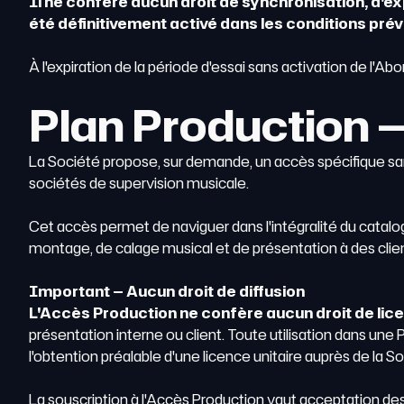
Il ne confère aucun droit de synchronisation, d'e
été définitivement activé dans les conditions pr
À l'expiration de la période d'essai sans activation de l'Ab
Plan Production
La Société propose, sur demande, un accès spécifique sa
sociétés de supervision musicale.
Cet accès permet de naviguer dans l'intégralité du catalogue,
montage, de calage musical et de présentation à des client
Important — Aucun droit de diffusion
L'Accès Production ne confère aucun droit de lic
présentation interne ou client. Toute utilisation dans un
l'obtention préalable d'une licence unitaire auprès de la So
La souscription à l'Accès Production vaut acceptation d