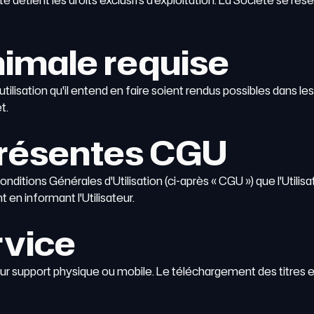
iété détient les droits exclusifs d'exploitation. La Société se ré
nimale requise
l'utilisation qu'il entend en faire soient rendus possibles dans l
t.
présentes CGU
nditions Générales d'Utilisation (ci-après « CGU ») que l'Util
 en informant l'Utilisateur.
rvice
r support physique ou mobile. Le téléchargement des titres est 