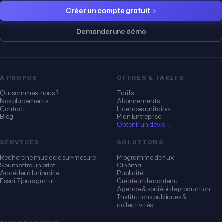
Créer un compte gratuit
Demander une démo
À PROPOS
OFFRES & TARIFS
Qui sommes-nous ?
Tarifs
Nos placements
Abonnements
Contact
Licences unitaires
Blog
Plan Entreprise
Obtenir un devis →
SERVICES
SOLUTIONS
Recherche musicale sur-mesure
Programme de flux
Soumettre un brief
Cinéma
Accéder à la librairie
Publicité
Essai 7 jours gratuit
Créateur de contenu
Agence & société de production
Institutions publiques &
collectivités