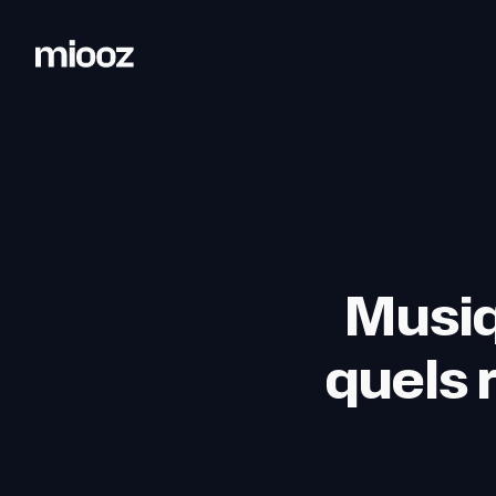
Musiq
quels 