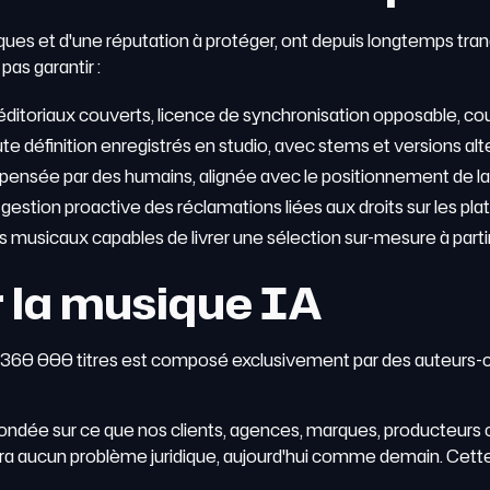
ues et d'une réputation à protéger, ont depuis longtemps tranch
pas garantir :
 éditoriaux couverts, licence de synchronisation opposable, couv
aute définition enregistrés en studio, avec stems et versions a
 pensée par des humains, alignée avec le positionnement de l
 gestion proactive des réclamations liées aux droits sur les p
s musicaux capables de livrer une sélection sur-mesure à partir 
r la musique IA
 de 360 000 titres est composé exclusivement par des auteurs
fondée sur ce que nos clients, agences, marques, producteurs
usera aucun problème juridique, aujourd'hui comme demain. Cett