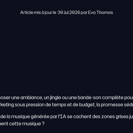
Article mis à jour le
30 Jul 2026
par
Eva Thomas
oser une ambiance, un jingle ou une bande-son complète pour
rketing sous pression de temps et de budget, la promesse sédu
nte de la musique générée par l'IA se cachent des zones grises
iment cette musique ?