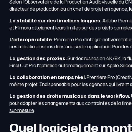
Selon l'
Observatoire de la Production Audiovisuelle
du CNC
directeur de production ou un chef de projet en agence, le
La stabilité sur des timelines longues.
Adobe Premier
et Filmora atteignent leurs limites sur des projets comple
L'interopérabilité.
Premiere Pro s'intègre nativement av
ces trois dimensions dans une seule application. Pour les é
La gestion des proxies.
Sur des rushes en 4K/8K, la flu
Final Cut Pro l'optimise automatiquement sur Apple Silico
La collaboration en temps réel.
Premiere Pro (Creativ
même projet. Indispensable pour les agences qui livrent s
La gestion des droits musicaux dans le workflow.
pour adapter les arrangements aux contraintes de la time
sur-mesure
.
Quel logiciel de mont