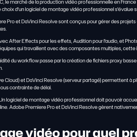
, le marché de la production vidéo professionnelle en France r
 choix d'un logiciel de montage vidéo professionnel s'évalue su
e Pro et DaVinci Resolve sont conçus pour gérer des projets
xes.
ec After Effects pour les effets, Audition pour l'audio, et Ph
quipes qui travaillent avec des composantes multiples, cette inté
idité du workflow passe par la création de fichiers proxy basse 
n.
e Cloud) et DaVinci Resolve (serveur partagé) permettent à pl
ous contrainte de délai.
Un logiciel de montage vidéo professionnel doit pouvoir accuei
line. Adobe Premiere Pro et DaVinci Resolve gèrent nativemen
age vidéo pour quel pro