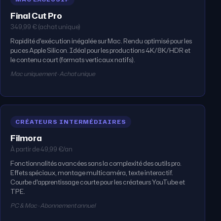
Final Cut Pro
349,99 € (achat unique)
Rapidité d'exécution inégalée sur Mac. Rendu optimisé pour les
puces Apple Silicon. Idéal pour les productions 4K/8K/HDR et
le contenu court (formats verticaux natifs).
Mac uniquement · Achat unique
CRÉATEURS INTERMÉDIAIRES
Filmora
À partir de 49,99 €/an
Fonctionnalités avancées sans la complexité des outils pro.
Effets spéciaux, montage multicaméra, texte interactif.
Courbe d'apprentissage courte pour les créateurs YouTube et
TPE.
PC & Mac · Abonnement annuel