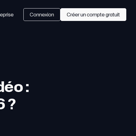
eprise
Connexion
Créer un compte gratuit
déo :
6 ?