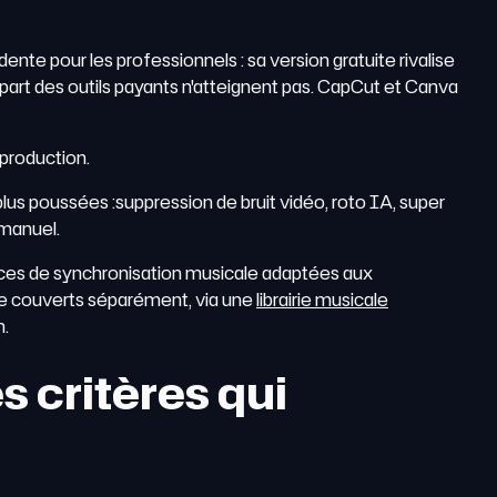
nte pour les professionnels : sa version gratuite rivalise
lupart des outils payants n'atteignent pas. CapCut et Canva
 production.
plus poussées :suppression de bruit vidéo, roto IA, super
 manuel.
ences de synchronisation musicale adaptées aux
être couverts séparément, via une
librairie musicale
n.
s critères qui