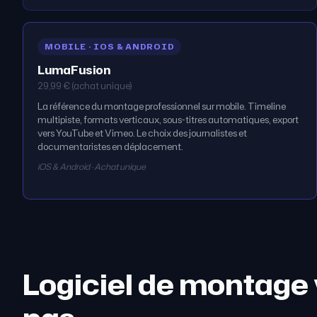
MOBILE · IOS & ANDROID
LumaFusion
29,99 € (achat unique)
La référence du montage professionnel sur mobile. Timeline
multipiste, formats verticaux, sous-titres automatiques, export
vers YouTube et Vimeo. Le choix des journalistes et
documentaristes en déplacement.
iOS & Android · Achat unique
Logiciel de montage v