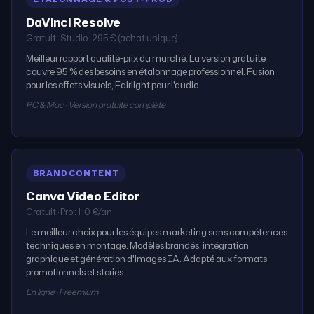
DaVinci Resolve
Gratuit · Studio : 295 € (achat unique)
Meilleur rapport qualité-prix du marché. La version gratuite
couvre 95 % des besoins en étalonnage professionnel. Fusion
pour les effets visuels, Fairlight pour l'audio.
PC & Mac · Version gratuite complète
BRAND CONTENT
Canva Video Editor
Gratuit · Pro : 110 €/an
Le meilleur choix pour les équipes marketing sans compétences
techniques en montage. Modèles brandés, intégration
graphique et génération d'images IA. Adapté aux formats
promotionnels et stories.
En ligne · Freemium