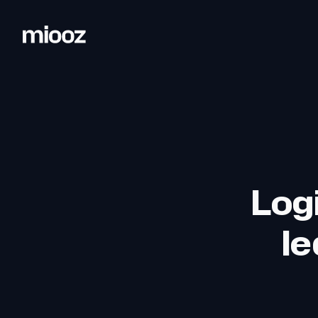
Logi
le