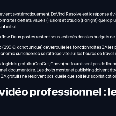
revient systématiquement. DaVinci Resolve est la réponse évide
alités d'effets visuels (Fusion) et d'audio (Fairlight) que la p
 initial.
workflow. Deux postes restent sous-estimés dans les budgets de
(295 €, achat unique) déverrouille les fonctionnalités IA les 
conomie sur la licence se rattrape vite sur les heures de travail
 logiciels gratuits (CapCut, Canva) ne fournissent pas de lic
utionnel, documentaire. Les droits master et publishing doivent 
IA gratuits ne résolvent pas, quelle que soit leur sophisticatio
idéo professionnel : le