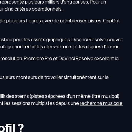
eprésente plusieurs milliers d'entreprises. Pour un
r cinq critères opérationnels.
 de plusieurs heures avec de nombreuses pistes. CapCut
otoshop pour les assets graphiques. DaVinci Resolve couvre
gration réduit les allers-retours et les risques d'erreur.
résolution. Premiere Pro et DaVinci Resolve excellent ici.
usieurs monteurs de travailler simultanément sur le
llir des stems (pistes séparées d'un même titre musical)
t les sessions multipistes depuis une
recherche musicale
fil ?