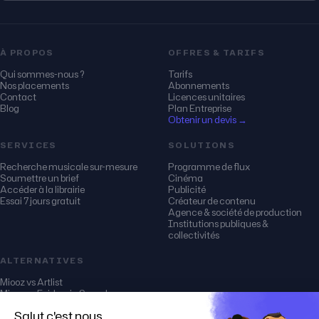
À PROPOS
OFFRES & TARIFS
Qui sommes-nous ?
Tarifs
Nos placements
Abonnements
Contact
Licences unitaires
Blog
Plan Entreprise
Obtenir un devis →
SERVICES
SOLUTIONS
Recherche musicale sur-mesure
Programme de flux
Soumettre un brief
Cinéma
Accéder à la librairie
Publicité
Essai 7 jours gratuit
Créateur de contenu
Agence & société de production
Institutions publiques &
collectivités
ALTERNATIVES
Miooz vs Artlist
Miooz vs Epidemic Sound
Miooz vs Audio Network
Miooz vs Soundstripe