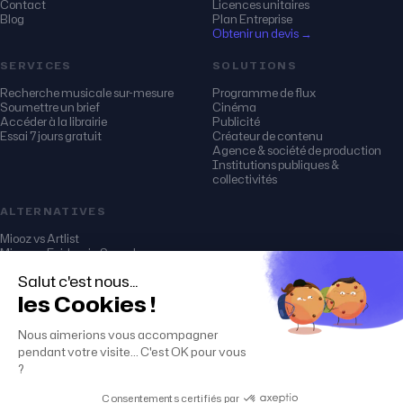
Contact
Licences unitaires
Blog
Plan Entreprise
Obtenir un devis →
SERVICES
SOLUTIONS
Recherche musicale sur-mesure
Programme de flux
Soumettre un brief
Cinéma
Accéder à la librairie
Publicité
Essai 7 jours gratuit
Créateur de contenu
Agence & société de production
Institutions publiques &
collectivités
ALTERNATIVES
Miooz vs Artlist
Miooz vs Epidemic Sound
Miooz vs Audio Network
Miooz vs Soundstripe
Miooz vs PremiumBeat
Miooz vs Musicbed
© 2026 miooz (musique & music)
Mentions légales
CGU · CGV · Licences