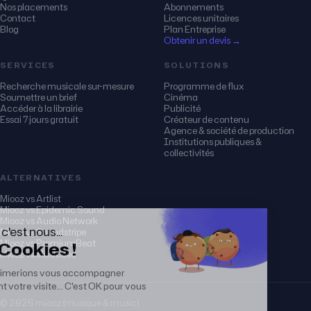
Nos placements
Abonnements
Contact
Licences unitaires
Blog
Plan Entreprise
Obtenir un devis →
SERVICES
SOLUTIONS
Recherche musicale sur-mesure
Programme de flux
Soumettre un brief
Cinéma
Accéder à la librairie
Publicité
Essai 7 jours gratuit
Créateur de contenu
Agence & société de production
Institutions publiques &
collectivités
ALTERNATIVES
Miooz vs Artlist
Miooz vs Epidemic Sound
Miooz vs Audio Network
Miooz vs Soundstripe
Miooz vs PremiumBeat
Miooz vs Musicbed
© 2026 miooz (musique & music)