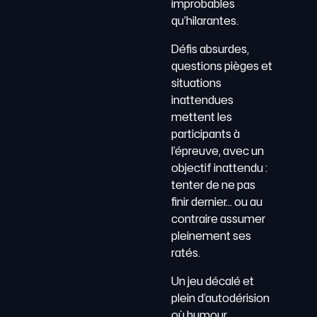
improbables
qu’hilarantes.
Défis absurdes,
questions pièges et
situations
inattendues
mettent les
participants à
l’épreuve, avec un
objectif inattendu :
tenter de ne pas
finir dernier… ou au
contraire assumer
pleinement ses
ratés.
Un jeu décalé et
plein d’autodérision
où humour,