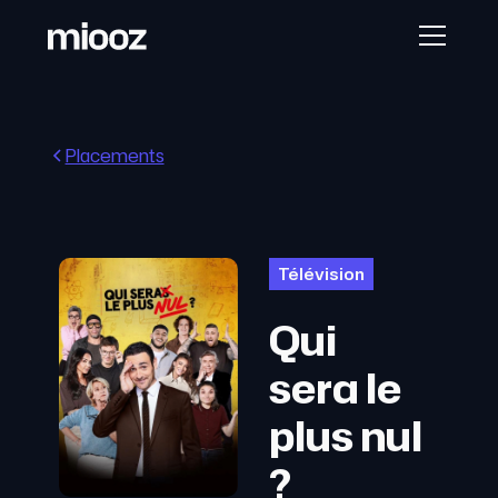
Placements
Télévision
Qui
sera le
plus nul
?