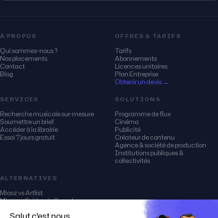
À PROPOS
OFFRES & TARIFS
Qui sommes-nous ?
Tarifs
Nos placements
Abonnements
Contact
Licences unitaires
Blog
Plan Entreprise
Obtenir un devis →
SERVICES
SOLUTIONS
Recherche musicale sur-mesure
Programme de flux
Soumettre un brief
Cinéma
Accéder à la librairie
Publicité
Essai 7 jours gratuit
Créateur de contenu
Agence & société de production
Institutions publiques &
collectivités
ALTERNATIVES
Miooz vs Artlist
Miooz vs Epidemic Sound
Miooz vs Audio Network
Miooz vs Soundstripe