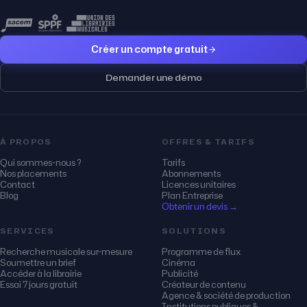
Créer un compte gratuit
Demander une démo
À PROPOS
OFFRES & TARIFS
Qui sommes-nous ?
Tarifs
Nos placements
Abonnements
Contact
Licences unitaires
Blog
Plan Entreprise
Obtenir un devis →
SERVICES
SOLUTIONS
Recherche musicale sur-mesure
Programme de flux
Soumettre un brief
Cinéma
Accéder à la librairie
Publicité
Essai 7 jours gratuit
Créateur de contenu
Agence & société de production
Institutions publiques &