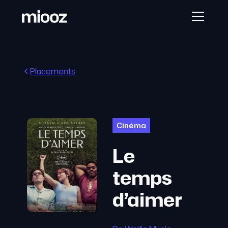
Placements
Cinéma
Le
temps
d’aimer