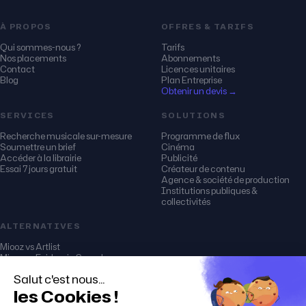
À PROPOS
OFFRES & TARIFS
Qui sommes-nous ?
Tarifs
Nos placements
Abonnements
Contact
Licences unitaires
Blog
Plan Entreprise
Obtenir un devis →
SERVICES
SOLUTIONS
Recherche musicale sur-mesure
Programme de flux
Soumettre un brief
Cinéma
Accéder à la librairie
Publicité
Essai 7 jours gratuit
Créateur de contenu
Agence & société de production
Institutions publiques &
collectivités
ALTERNATIVES
Miooz vs Artlist
Miooz vs Epidemic Sound
Miooz vs Audio Network
Miooz vs Soundstripe
Miooz vs PremiumBeat
Miooz vs Musicbed