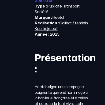
Gothedral
Type :
Publicité, Transport,
Société
Marque :
Heetch
Réalisation :
Collectif féminin
Kourtrajmeuf
Année :
2023
Présentation
:
Heetch signe une campagne
poignante qui rend hommage à
la banlieue française et à celles
et ceux qui la font vivre. Loin