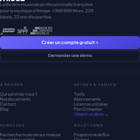
La librairie musicale professionnelle française
pour la musique à l'image. +360 000 titres, 220
labels, 33 ans d'expertise.
Créer un compte gratuit
Demander une démo
À PROPOS
OFFRES & TARIFS
Qui sommes-nous ?
Tarifs
Nos placements
Abonnements
Contact
Licences unitaires
Blog
Plan Entreprise
Obtenir un devis →
SERVICES
SOLUTIONS
Recherche musicale sur-mesure
Programme de flux
Soumettre un brief
Cinéma