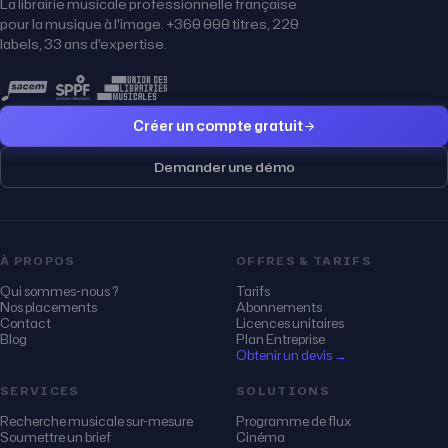
La librairie musicale professionnelle française
pour la musique à l'image. +360 000 titres, 220
labels, 33 ans d'expertise.
Créer un compte gratuit
Demander une démo
À PROPOS
OFFRES & TARIFS
Qui sommes-nous ?
Tarifs
Nos placements
Abonnements
Contact
Licences unitaires
Blog
Plan Entreprise
Obtenir un devis →
SERVICES
SOLUTIONS
Recherche musicale sur-mesure
Programme de flux
Soumettre un brief
Cinéma