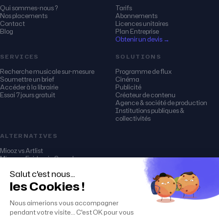
Qui sommes-nous ?
Tarifs
Nos placements
Abonnements
Contact
Licences unitaires
Blog
Plan Entreprise
Obtenir un devis →
SERVICES
SOLUTIONS
Recherche musicale sur-mesure
Programme de flux
Soumettre un brief
Cinéma
Accéder à la librairie
Publicité
Essai 7 jours gratuit
Créateur de contenu
Agence & société de production
Institutions publiques &
collectivités
ALTERNATIVES
Miooz vs Artlist
Miooz vs Epidemic Sound
Miooz vs Audio Network
Miooz vs Soundstripe
Miooz vs PremiumBeat
Miooz vs Musicbed