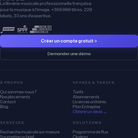
La librairie musicale professionnelle française
pour la musique à l'image. +360 000 titres, 220
labels, 33 ans d'expertise.
Créer un compte gratuit
Demander une démo
À PROPOS
OFFRES & TARIFS
Qui sommes-nous ?
Tarifs
Nos placements
Abonnements
Contact
Licences unitaires
Blog
Plan Entreprise
Obtenir un devis →
SERVICES
SOLUTIONS
Recherche musicale sur-mesure
Programme de flux
Soumettre un brief
Cinéma