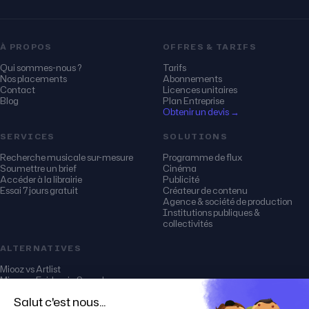
À PROPOS
OFFRES & TARIFS
Qui sommes-nous ?
Tarifs
Nos placements
Abonnements
Contact
Licences unitaires
Blog
Plan Entreprise
Obtenir un devis →
SERVICES
SOLUTIONS
Recherche musicale sur-mesure
Programme de flux
Soumettre un brief
Cinéma
Accéder à la librairie
Publicité
Essai 7 jours gratuit
Créateur de contenu
Agence & société de production
Institutions publiques &
collectivités
ALTERNATIVES
Miooz vs Artlist
Miooz vs Epidemic Sound
Miooz vs Audio Network
Miooz vs Soundstripe