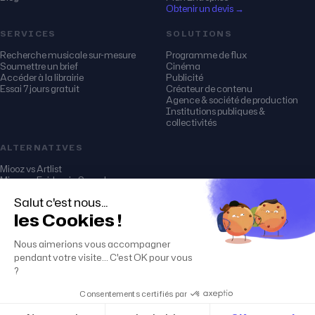
Obtenir un devis →
SERVICES
SOLUTIONS
Recherche musicale sur-mesure
Programme de flux
Soumettre un brief
Cinéma
Accéder à la librairie
Publicité
Essai 7 jours gratuit
Créateur de contenu
Agence & société de production
Institutions publiques &
collectivités
ALTERNATIVES
Miooz vs Artlist
Miooz vs Epidemic Sound
Miooz vs Audio Network
Miooz vs Soundstripe
Miooz vs PremiumBeat
Miooz vs Musicbed
© 2026 miooz (musique & music)
Mentions légales
CGU · CGV · Licences