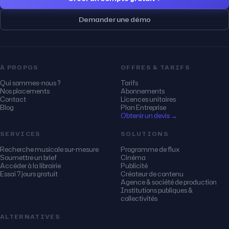
Demander une démo
À PROPOS
OFFRES & TARIFS
Qui sommes-nous ?
Tarifs
Nos placements
Abonnements
Contact
Licences unitaires
Blog
Plan Entreprise
Obtenir un devis →
SERVICES
SOLUTIONS
Recherche musicale sur-mesure
Programme de flux
Soumettre un brief
Cinéma
Accéder à la librairie
Publicité
Essai 7 jours gratuit
Créateur de contenu
Agence & société de production
Institutions publiques &
collectivités
ALTERNATIVES