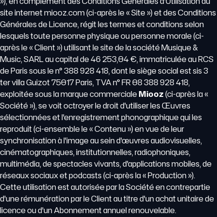
»), en complément des Conditions Générales d'Utilisation du
site internet miooz.com (ci-après le « Site ») et des Conditions
Générales de Licence, régit les termes et conditions selon
lesquels toute personne physique ou personne morale (ci-
après le « Client ») utilisant le site de la société Musique &
Music, SARL au capital de 46 253,04 €, immatriculée au RCS
de Paris sous le n° 388 928 418, dont le siège social est sis 3
ter villa Guizot 75017 Paris, TVA n° FR 08 388 928 418,
exploitée sous la marque commerciale
Miooz
(ci-après la «
Société »), se voit octroyer le droit d'utiliser les Œuvres
sélectionnées et l'enregistrement phonographique qui les
reproduit (ci-ensemble le « Contenu ») en vue de leur
synchronisation à l'image au sein d'œuvres audiovisuelles,
cinématographiques, institutionnelles, radiophoniques,
multimédia, de spectacles vivants, d'applications mobiles, de
réseaux sociaux et podcasts (ci-après la « Production »).
Cette utilisation est autorisée par la Société en contrepartie
d'une rémunération par le Client au titre d'un achat unitaire de
licence ou d'un Abonnement annuel renouvelable.