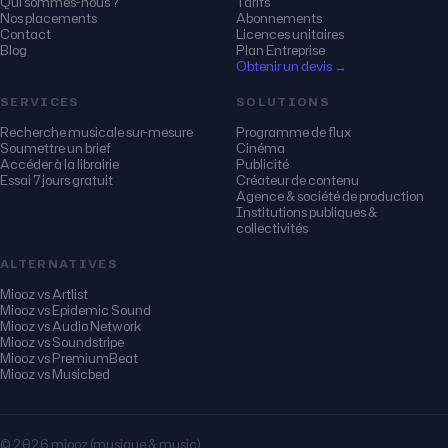
Qui sommes-nous ?
Tarifs
Nos placements
Abonnements
Contact
Licences unitaires
Blog
Plan Entreprise
Obtenir un devis →
SERVICES
SOLUTIONS
Recherche musicale sur-mesure
Programme de flux
Soumettre un brief
Cinéma
Accéder à la librairie
Publicité
Essai 7 jours gratuit
Créateur de contenu
Agence & société de production
Institutions publiques &
collectivités
ALTERNATIVES
Miooz vs Artlist
Miooz vs Epidemic Sound
Miooz vs Audio Network
Miooz vs Soundstripe
Miooz vs PremiumBeat
Miooz vs Musicbed
© 2026 miooz (musique & music)