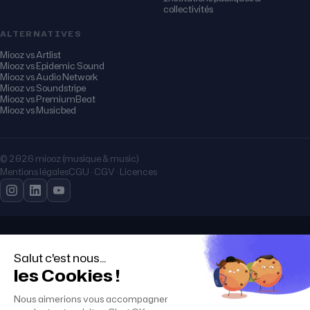
collectivités
ALTERNATIVES
Miooz vs Artlist
Miooz vs Epidemic Sound
Miooz vs Audio Network
Miooz vs Soundstripe
Miooz vs PremiumBeat
Miooz vs Musicbed
© 2026 miooz (musique & music)
Mentions légales
CGU · CGV · Licences