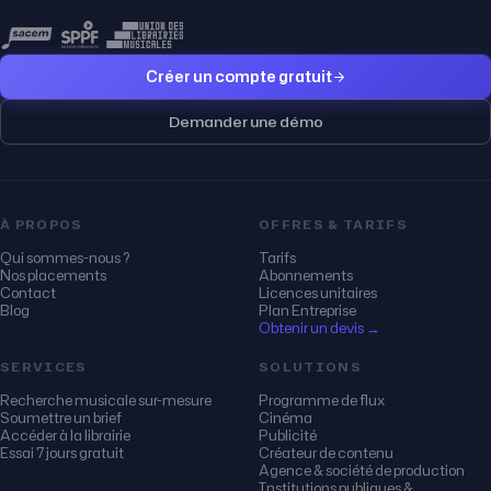
Créer un compte gratuit
Demander une démo
À PROPOS
OFFRES & TARIFS
Qui sommes-nous ?
Tarifs
Nos placements
Abonnements
Contact
Licences unitaires
Blog
Plan Entreprise
Obtenir un devis →
SERVICES
SOLUTIONS
Recherche musicale sur-mesure
Programme de flux
Soumettre un brief
Cinéma
Accéder à la librairie
Publicité
Essai 7 jours gratuit
Créateur de contenu
Agence & société de production
Institutions publiques &