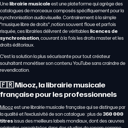
Une
librairie musicale
est une plateforme qui agrège des
catalogues de morceaux composés spécifiquement pour la
synchronisation audiovisuelle. Contrairement à la simple
"musique libre de droits" ,notion souvent floue et parfois
risquée, ces librairies délivrent de véritables
licences de
synchronisation
, couvrant à la fois les droits master et les
droits éditoriaux.
C'est la solution la plus sécurisante pour tout créateur
souhaitant monétiser son contenu YouTube sans craindre de
revendication.
🇫🇷 Miooz, la librairie musicale
française pour les professionnels
Miooz
est une librairie musicale française qui se distingue par
la qualité et l'exclusivité de son catalogue : plus de
360 000
titres
issus des meilleurs labels mondiaux, dont des œuvres
originales enregistrées dans des studios de renom comme