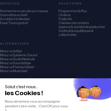
SERVICES
SOLUTIONS
Recherche musicale sur-mesure
Programme de flux
Soumettre un brief
Cinéma
Accéder à la librairie
Publicité
Essai 7 jours gratuit
Créateur de contenu
Agence & société de production
Institutions publiques &
collectivités
ALTERNATIVES
Miooz vs Artlist
Miooz vs Epidemic Sound
Miooz vs Audio Network
Miooz vs Soundstripe
Miooz vs PremiumBeat
Miooz vs Musicbed
© 2026 miooz (musique & music)
Mentions légales
CGU · CGV · Licences