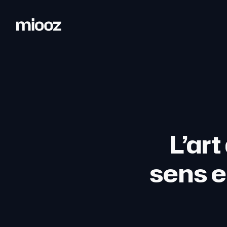
L’art
sens e