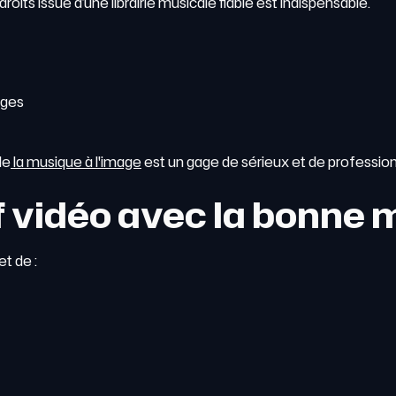
roits issue d’une librairie musicale fiable est indispensable.
ages
de
la musique à l'image
est un gage de sérieux et de professio
f vidéo avec la bonne
t de :