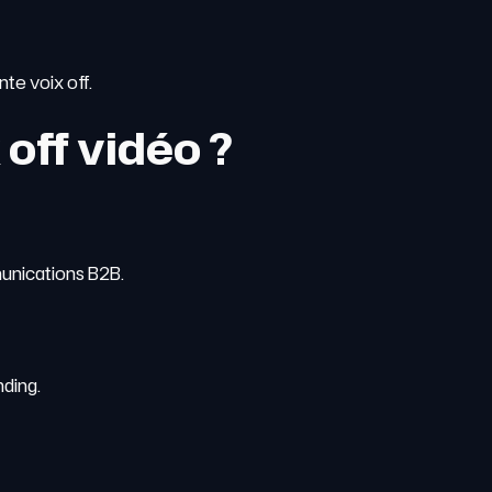
te voix off.
 off vidéo ?
munications B2B.
ding.