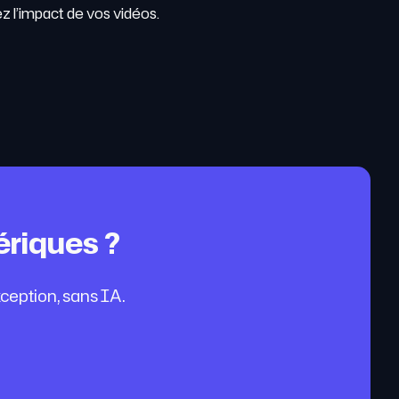
z l’impact de vos vidéos.
ériques ?
ception, sans IA.