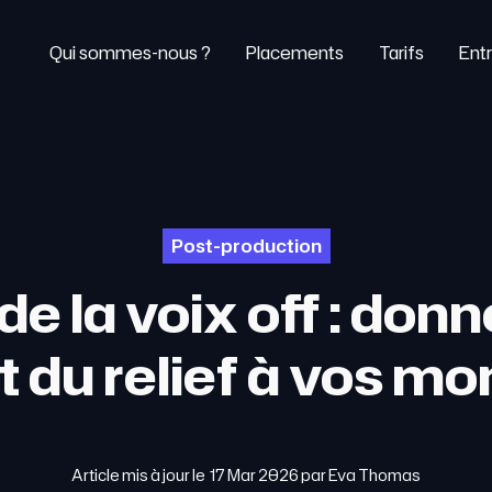
Qui sommes-nous ?
Placements
Tarifs
Entr
Post-production
 de la voix off : don
t du relief à vos m
Article mis à jour le
17 Mar 2026
par
Eva Thomas