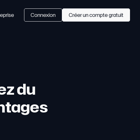
eprise
Connexion
Créer un compte gratuit
nez du
ontages