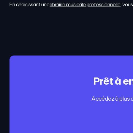
En choisissant une
librairie musicale professionnelle
, vou
Prêt à e
Accédez à plus d