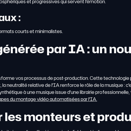
osphériques et progressives qui servent l'émotion.
iaux
:
rmats courts et minimalistes.
f générée par IA : un no
ransforme vos processus de post-production. Cette technologie p
 la neutralité relative de l'IA renforce le rôle de la musique : c
thétique à une musique issue d'une librairie professionnelle,
apes du montage vidéo automatisées par l'IA.
ur les monteurs et prod