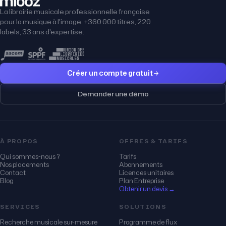
La librairie musicale professionnelle française
pour la musique à l'image. +360 000 titres, 220
labels, 33 ans d'expertise.
Créer un compte gratuit
Demander une démo
À PROPOS
OFFRES & TARIFS
Qui sommes-nous ?
Tarifs
Nos placements
Abonnements
Contact
Licences unitaires
Blog
Plan Entreprise
Obtenir un devis →
SERVICES
SOLUTIONS
Recherche musicale sur-mesure
Programme de flux