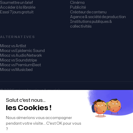
Soumettre un brief
Cinéma
Accéder à la librairie
Publicité
Essai 7 jours gratuit
Créateur de contenu
Agence & société de production
Institutions publiques &
collectivités
ALTERNATIVES
Miooz vs Artlist
Miooz vs Epidemic Sound
Miooz vs Audio Network
Miooz vs Soundstripe
Miooz vs PremiumBeat
Miooz vs Musicbed
© 2026 miooz (musique & music)
Mentions légales
CGU · CGV · Licences